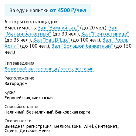
от 4500 ₽/чел
За еду и напитки
6 открытых площадок
Вместимость:
Зал "Зимний сад"
(до 20 чел.),
Зал
"Малый банкетный"
(до 30 чел.),
Зал "При гостинице"
(до 35 чел.),
Зал "Hall D`Lux"
(до 100 чел.),
Зал "Рояль
Холл"
(до 100 чел.),
Зал "Большой банкетный"
(до 150
чел.)
Тип заведения
Банкетный зал
,
гостиница / отель
,
ресторан
Расположение
За городом
Кухня
Европейская, кавказская
Способы оплаты
Наличный, Безналичный, Банковская карта
Особенности
Выездная, регистрация,, Велком, зона,, Wi-Fi, /, интернет,,
Сцена,, Детское, меню