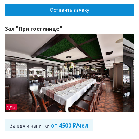
Оставить заявку
Зал "При гостинице"
1/
13
от 4500 ₽/чел
За еду и напитки