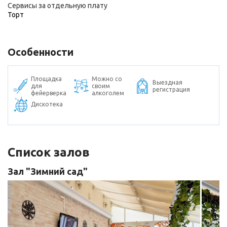
Сервисы за отдельную плату
Торт
Особенности
Площадка
Можно со
Выездная
для
своим
регистрация
фейерверка
алкоголем
Дискотека
Список залов
Зал "Зимний сад"