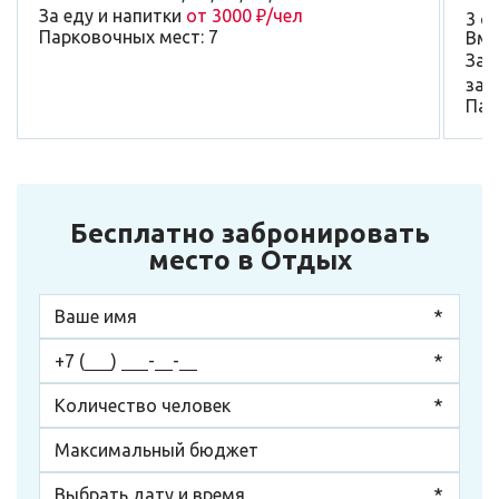
За еду и напитки
от 3000 ₽/чел
3 о
Парковочных мест: 7
Вме
За 
зал
Пар
Бесплатно забронировать
место в Отдых