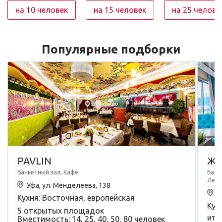
на 10 человек
на 15 человек
на 25 челове
Популярные подборки
PAVLIN
Жу
Банкетный зал, Кафе
Банк
Летн
Уфа, ул. Менделеева, 138
У
Кухня: Восточная, европейская
Кух
5 открытых площадок
ита
Вместимость: 14, 25, 40, 50, 80 человек