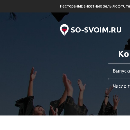
Рестораны
Банкетные залы
Лофт
Ста
SO-SVOIM.RU
Ко
Выпуск
Число г