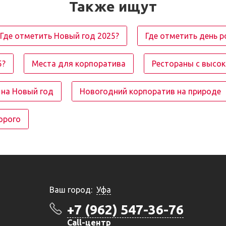
Также ищут
Где отметить Новый год 2025?
Где отметить день 
5?
Места для корпоратива
Рестораны с высо
на Новый год
Новогодний корпоратив на природе
орого
Ваш город:
Уфа
+7 (962) 547-36-76
Call-центр