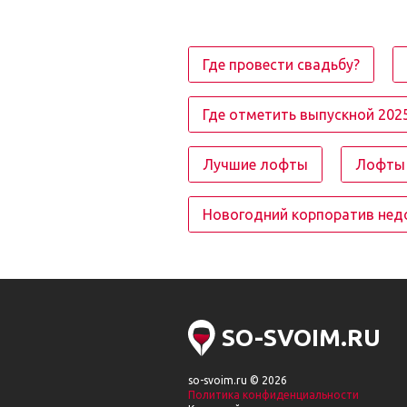
Где провести свадьбу?
Где отметить выпускной 202
Лучшие лофты
Лофты 
Новогодний корпоратив нед
SO-SVOIM.RU
so-svoim.ru © 2026
Политика конфиденциальности